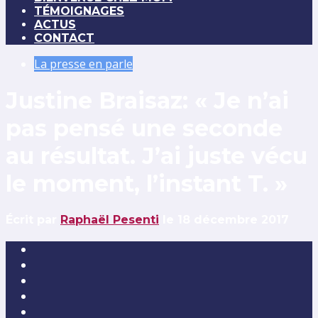
TÉMOIGNAGES
ACTUS
CONTACT
La presse en parle
Justine Braisaz: « Je n’ai
pas pensé une seconde
au résultat. J’ai juste vécu
le moment, l’instant T. »
Écrit par
Raphaël Pesenti
le 18 décembre 2017