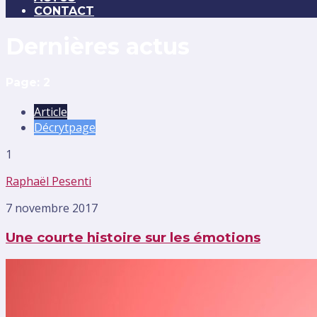
CONTACT
Dernières actus
Page: 2
Article
Décrytpage
1
Raphaël Pesenti
7 novembre 2017
Une courte histoire sur les émotions