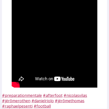
#preparationmentale
#afterfoot
#nicolasvilas
#jérômerothen
#danielriolo
#jérômethomas
#raphaelpesenti
#football