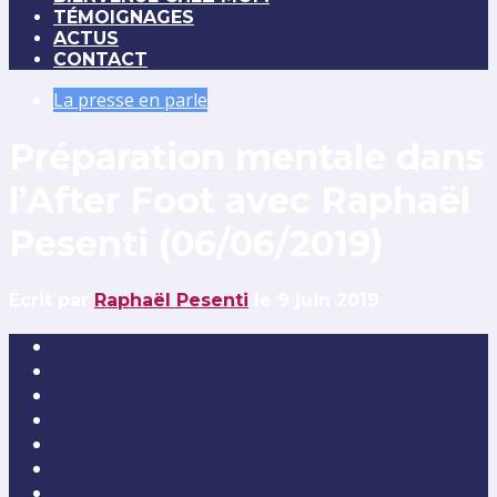
TÉMOIGNAGES
ACTUS
CONTACT
La presse en parle
Préparation mentale dans
l’After Foot avec Raphaël
Pesenti (06/06/2019)
Écrit par
Raphaël Pesenti
le 9 juin 2019