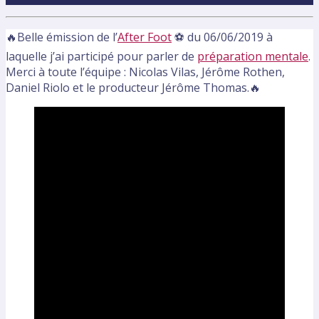
🔥Belle émission de l’
After Foot
⚽ du 06/06/2019 à
laquelle j’ai participé pour parler de
préparation mentale
.
Merci à toute l’équipe : Nicolas Vilas, Jérôme Rothen,
Daniel Riolo et le producteur Jérôme Thomas.🔥