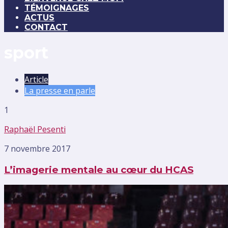
TÉMOIGNAGES
ACTUS
CONTACT
sport
Article
La presse en parle
1
Raphaël Pesenti
7 novembre 2017
L’imagerie mentale au cœur du HCAS