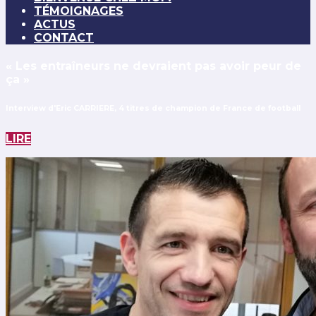
TÉMOIGNAGES
ACTUS
CONTACT
« Les entraîneurs ne devraient pas avoir peur de
ça »
Interview d'Eric CARRIERE, 4 titres de champion de France de football
LIRE