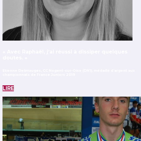
« Avec Raphaël, j’ai réussi à dissiper quelques
doutes. »
Etienne Delimauges, CC Nogent-sur-Oise (DN1), médaillé d'argent aux
championnats de France Juniors 2019
LIRE