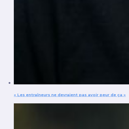
« Les entraîneurs ne devraient pas avoir peur de ça »