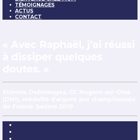
TÉMOIGNAGES
ACTUS
CONTACT
« Avec Raphaël, j’ai réussi
à dissiper quelques
doutes. »
Etienne Delimauges, CC Nogent-sur-Oise
(DN1), médaillé d'argent aux championnats
de France Juniors 2019