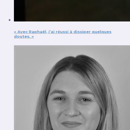
« Avec Raphaël, j’ai réussi à dissiper quelques
doutes. »