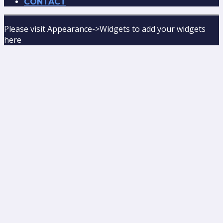
CONTACT
Please visit Appearance->Widgets to add your widgets
here