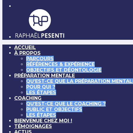
ACCUEIL
À PROPOS
PARCOURS
RÉFÉRENCES & EXPÉRIENCE
OBJECTIFS ET DÉONTOLOGIE
PRÉPARATION MENTALE
QU’EST-CE QUE LA PRÉPARATION MENTAL
POUR QUI ?
LES ÉTAPES
COACHING
QU’EST-CE QUE LE COACHING ?
PUBLIC ET OBJECTIFS
LES ÉTAPES
BIENVENUE CHEZ MOI !
TÉMOIGNAGES
ACTUS