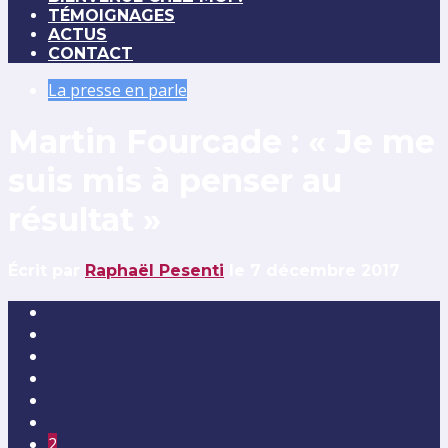
TÉMOIGNAGES
ACTUS
CONTACT
La presse en parle
Martin Fourcade : « Je me
suis mis à penser au
résultat »
Écrit par
Raphaël Pesenti
le 7 décembre 2017
2